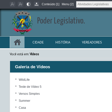
Conteúdo [1]
Menu [2]
Poder Legislativo.
CIDADE
HISTÓRIA
VEREADORES
Você está em:
Vídeos
Galeria de Vídeos
»
WildLife
»
Teste de Vídeo 5
»
Versos Simples
»
Summer
»
Casa