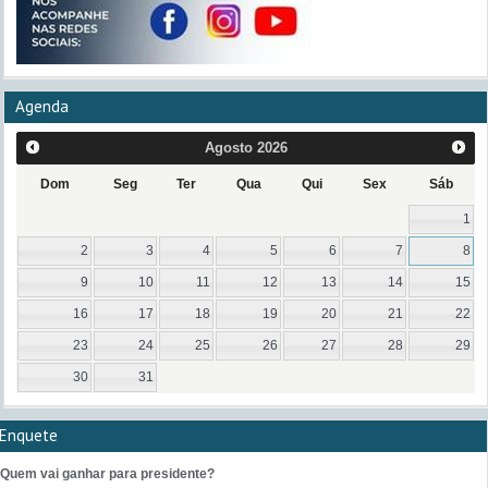
Agenda
Agosto
2026
Dom
Seg
Ter
Qua
Qui
Sex
Sáb
1
2
3
4
5
6
7
8
9
10
11
12
13
14
15
16
17
18
19
20
21
22
23
24
25
26
27
28
29
30
31
Enquete
Quem vai ganhar para presidente?