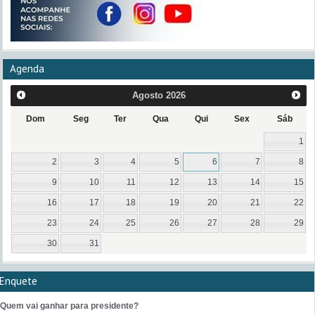
Agenda
Agosto
2026
Dom
Seg
Ter
Qua
Qui
Sex
Sáb
1
2
3
4
5
6
7
8
9
10
11
12
13
14
15
16
17
18
19
20
21
22
23
24
25
26
27
28
29
30
31
Enquete
Quem vai ganhar para presidente?