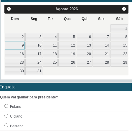
Agosto
2026
Dom
Seg
Ter
Qua
Qui
Sex
Sáb
1
2
3
4
5
6
7
8
9
10
11
12
13
14
15
16
17
18
19
20
21
22
23
24
25
26
27
28
29
30
31
Enquete
Quem vai ganhar para presidente?
Fulano
Ciclano
Beltrano