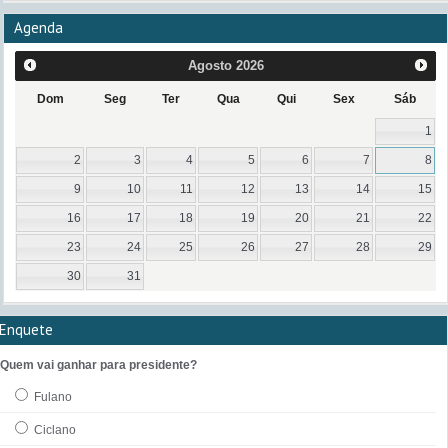
Agenda
Agosto
2026
Dom
Seg
Ter
Qua
Qui
Sex
Sáb
1
2
3
4
5
6
7
8
9
10
11
12
13
14
15
16
17
18
19
20
21
22
23
24
25
26
27
28
29
30
31
Enquete
Quem vai ganhar para presidente?
Fulano
Ciclano