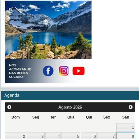
Agenda
Agosto
2026
Dom
Seg
Ter
Qua
Qui
Sex
Sáb
1
2
3
4
5
6
7
8