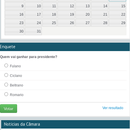
9
10
11
12
13
14
15
16
17
18
19
20
21
22
23
24
25
26
27
28
29
30
31
Enquete
Quem vai ganhar para presidente?
Fulano
Ciclano
Beltrano
Romario
Ver resultado
Votar
Notícias da Câmara