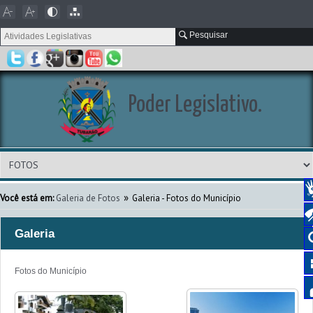
Pesquisar
Poder Legislativo.
»
Você está em:
Galeria de Fotos
Galeria - Fotos do Município
Galeria
Fotos do Município