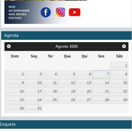
Agenda
Agosto
2026
Dom
Seg
Ter
Qua
Qui
Sex
Sáb
1
2
3
4
5
6
7
8
9
10
11
12
13
14
15
16
17
18
19
20
21
22
23
24
25
26
27
28
29
30
31
Enquete