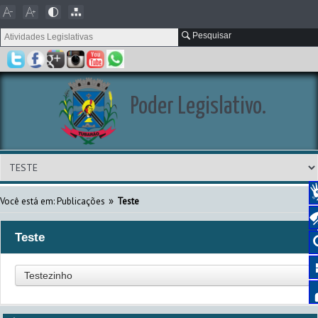
Pesquisar
Poder Legislativo.
»
Você está em:
Publicações
Teste
Teste
Testezinho