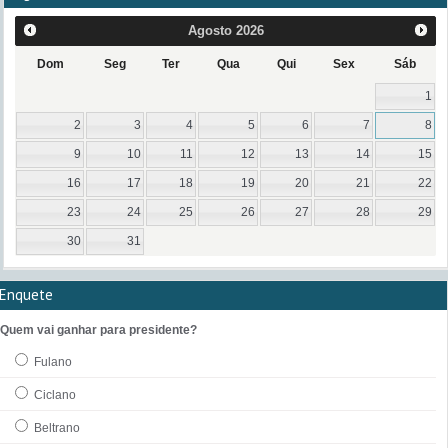
Agosto
2026
Dom
Seg
Ter
Qua
Qui
Sex
Sáb
1
2
3
4
5
6
7
8
9
10
11
12
13
14
15
16
17
18
19
20
21
22
23
24
25
26
27
28
29
30
31
Enquete
Quem vai ganhar para presidente?
Fulano
Ciclano
Beltrano